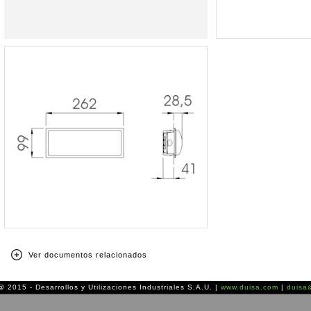
Ver documentos relacionados
 2015 - Desarrollos y Utilizaciones Industriales S.A.U. |
www.duisa.com
|
duisa