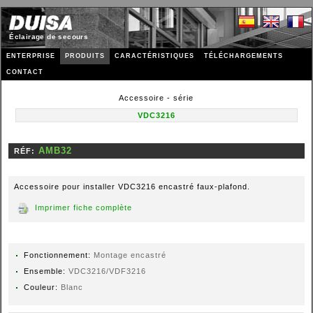
Éclairage de secours
ENTERPRISE
PRODUITS
CARACTÉRISTIQUES
TÉLÉCHARGEMENTS
CONTACT
Accessoire - série
VDC3216
RÉF:
Accessoire pour installer VDC3216 encastré faux-plafond.
Imprimer fiche complète
Fonctionnement:
Montage encastré
Ensemble:
VDC3216/VDF3216
Couleur:
Blanc