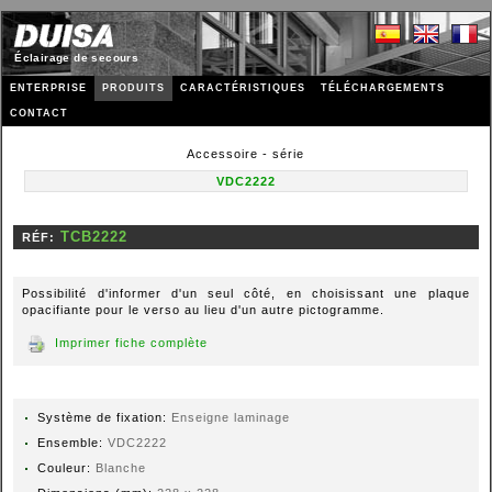
Éclairage de secours
ENTERPRISE
PRODUITS
CARACTÉRISTIQUES
TÉLÉCHARGEMENTS
CONTACT
Accessoire - série
VDC2222
RÉF:
Possibilité d'informer d'un seul côté, en choisissant une plaque
opacifiante pour le verso au lieu d'un autre pictogramme.
Imprimer fiche complète
Système de fixation:
Enseigne laminage
Ensemble:
VDC2222
Couleur:
Blanche