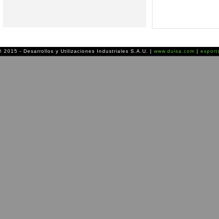
 2015 - Desarrollos y Utilizaciones Industriales S.A.U. |
www.duisa.com
|
expor