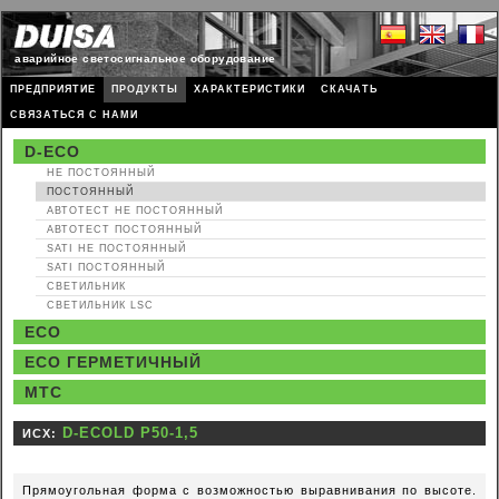
аварийное светосигнальное оборудование
ПРЕДПРИЯТИЕ
ПРОДУКТЫ
ХАРАКТЕРИСТИКИ
СКАЧАТЬ
СВЯЗАТЬСЯ С НАМИ
D-ECO
НЕ ПОСТОЯННЫЙ
ПОСТОЯННЫЙ
АВТОТЕСТ НЕ ПОСТОЯННЫЙ
АВТОТЕСТ ПОСТОЯННЫЙ
SATI НЕ ПОСТОЯННЫЙ
SATI ПОСТОЯННЫЙ
СВЕТИЛЬНИК
СВЕТИЛЬНИК LSC
ECO
ECO ГЕРМЕТИЧНЫЙ
MTC
ИСХ:
Прямоугольная форма с возможностью выравнивания по высоте.