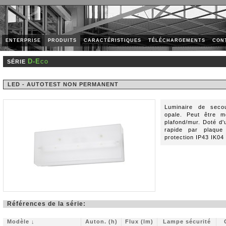
ENTERPRISE
PRODUITS
CARACTÉRISTIQUES
TÉLÉCHARGEMENTS
CON
D-Eco
SÉRIE
LED - AUTOTEST NON PERMANENT
Luminaire de secou
opale. Peut être m
plafond/mur. Doté d
rapide par plaque 
protection IP43 IK04
Références de la série:
Modèle ↓
Auton. (h)
Flux (lm)
Lampe sécurité