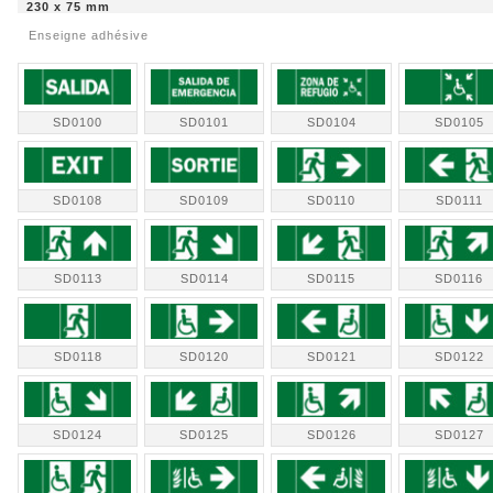
230 x 75 mm
Enseigne adhésive
SD0100
SD0101
SD0104
SD0105
SD0108
SD0109
SD0110
SD0111
SD0113
SD0114
SD0115
SD0116
SD0118
SD0120
SD0121
SD0122
SD0124
SD0125
SD0126
SD0127