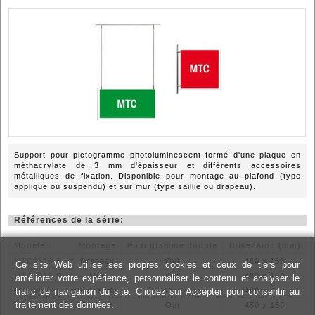
Support pour pictogramme photoluminescent formé d'une plaque en
méthacrylate de 3 mm d'épaisseur et différents accessoires
métalliques de fixation. Disponible pour montage au plafond (type
applique ou suspendu) et sur mur (type saillie ou drapeau).
Références de la série:
Modèle ↓
Montage
Pictogramme double
Dimension (mm)
MTC4816-B
Drapeau
Oui
480 x 160
Ce site Web utilise ses propres cookies et ceux de tiers pour
MTC4816-P
Mur
Non
480 x 160
améliorer votre expérience, personnaliser le contenu et analyser le
MTC4816-S
trafic de navigation du site. Cliquez sur Accepter pour consentir au
Suspendu
Oui
480 x 160
traitement des données.
MTC4816-T
Plafond
Oui
480 x 160