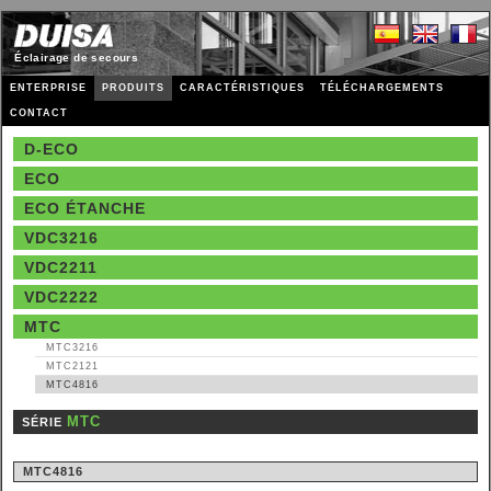
Éclairage de secours
ENTERPRISE
PRODUITS
CARACTÉRISTIQUES
TÉLÉCHARGEMENTS
CONTACT
D-ECO
ECO
ECO ÉTANCHE
VDC3216
VDC2211
VDC2222
MTC
MTC3216
MTC2121
MTC4816
MTC
SÉRIE
MTC4816