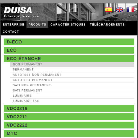
Éclairage de secours
ENTERPRISE
PRODUITS
CARACTÉRISTIQUES
TÉLÉCHARGEMENTS
CONTACT
D-ECO
ECO
ECO ÉTANCHE
NON PERMANENT
PERMANENT
AUTOTEST
NON PERMANENT
AUTOTEST PERMANENT
SATI
NON PERMANENT
SATI PERMANENT
LUMINAIRE
LUMINAIRE LSC
VDC3216
VDC2211
VDC2222
MTC