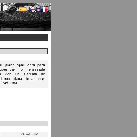
or plano opal. Apta para
uperficie o enrasada
nta con un sistema de
diante placa de amarre.
 IP43 IK04
)
Grado IP