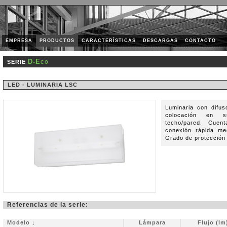
EMPRESA
PRODUCTOS
CARACTERÍSTICAS
DESCARGAS
CONTACTO
D-Eco
SERIE
LED - LUMINARIA LSC
Luminaria con difus
colocación en s
techo/pared. Cue
conexión rápida me
Grado de protección
Referencias de la serie:
Modelo ↓
Lámpara
Flujo (lm