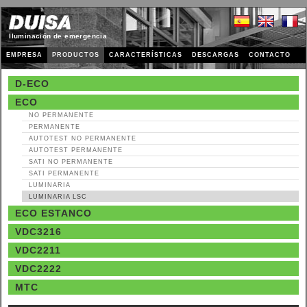
Iluminación de emergencia
EMPRESA
PRODUCTOS
CARACTERÍSTICAS
DESCARGAS
CONTACTO
D-ECO
ECO
NO PERMANENTE
PERMANENTE
AUTOTEST
NO PERMANENTE
AUTOTEST PERMANENTE
SATI
NO PERMANENTE
SATI PERMANENTE
LUMINARIA
LUMINARIA LSC
ECO ESTANCO
VDC3216
VDC2211
VDC2222
MTC