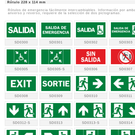
Rótulo 228 x 114 mm
Rótulos de emergencia fácilmente intercambiables. Información por am
anverso y reverso, requiere de la selección de dos pictogramas.
SD0300
SD0301
SD0302
SD0303
SD0305
SD0305-S
SD0306
SD0307
SD0308
SD0309
SD0310
SD0311
SD0312-S
SD0313
SD0313-S
SD0314