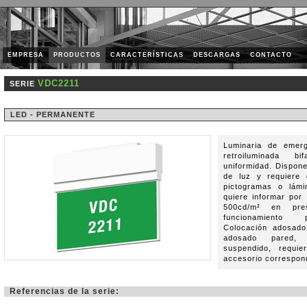
EMPRESA
PRODUCTOS
CARACTERÍSTICAS
DESCARGAS
CONTACTO
VDC2211
SERIE
LED - PERMANENTE
Luminaria de emerg
retroiluminada 
uniformidad. Dispon
de luz y requiere 
pictogramas o lámi
quiere informar por
500cd/m² en pr
funcionamiento 
Colocación adosado
adosado pared,
suspendido, requie
accesorio correspon
Referencias de la serie: