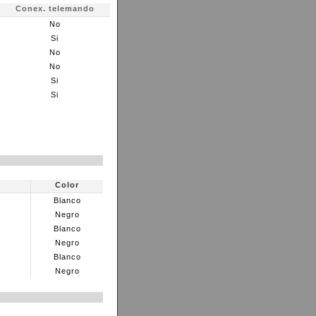
Conex. telemando
No
Si
No
No
Si
Si
Color
Blanco
Negro
Blanco
Negro
Blanco
Negro