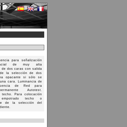
encia para señalización
bifacial de muy alta
e de dos caras con salida
de la selección de dos
na opacante si sólo se
 una cara. Luminancia de
esencia de Red para
permanente Autotest.
 techo. Para colocación
 empotrado techo o
re de la selección del
diente.