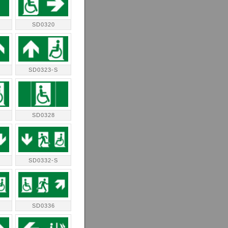
SD0320
SD0323-S
SD0328
SD0332-S
SD0336