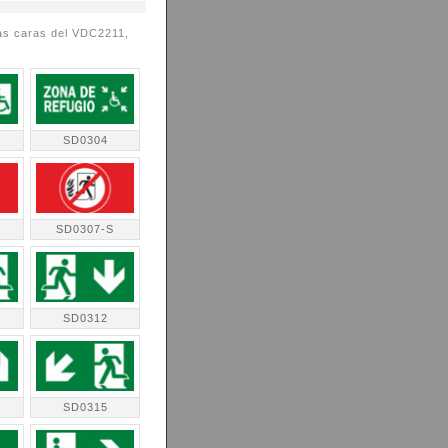
bas caras del VDC2211,
SD0304
SD0307-S
SD0312
SD0315