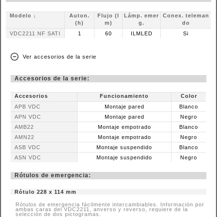
Modelo ↓
Auton.
Flujo (l
Lámp. emer
Conex. teleman
(h)
m)
g.
do
VDC2211 NF SATI
1
60
ILMLED
Si
Ver accesorios de la serie
Accesorios de la serie:
Accesorios
Funcionamiento
Color
APB VDC
Montaje pared
Blanco
APN VDC
Montaje pared
Negro
AMB22
Montaje empotrado
Blanco
AMN22
Montaje empotrado
Negro
ASB VDC
Montaje suspendido
Blanco
ASN VDC
Montaje suspendido
Negro
Rótulos de emergencia:
Rótulo 228 x 114 mm
Rótulos de emergencia fácilmente intercambiables. Información por
ambas caras del VDC2211, anverso y reverso, requiere de la
selección de dos pictogramas.