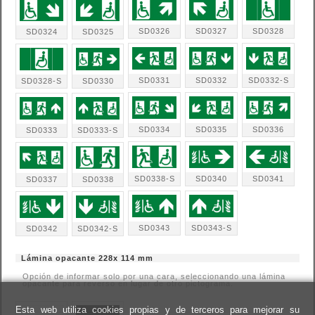
SD0326
SD0327
SD0328
SD0324
SD0325
SD0331
SD0332
SD0332-S
SD0328-S
SD0330
SD0334
SD0335
SD0336
SD0333
SD0333-S
SD0338-S
SD0340
SD0341
SD0337
SD0338
SD0343
SD0343-S
SD0342
SD0342-S
Lámina opacante 228x 114 mm
Opción de informar solo por una cara, seleccionando una lámina
opacante para reverso en lugar de otro pictograma.
Esta web utiliza cookies propias y de terceros para mejorar su