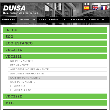
Iluminación de emergencia
EMPRESA
PRODUCTOS
CARACTERÍSTICAS
DESCARGAS
CONTACTO
D-ECO
ECO
ECO ESTANCO
VDC3216
VDC2211
NO PERMANENTE
PERMANENTE
AUTOTEST
NO PERMANENTE
AUTOTEST PERMANENTE
SATI
NO PERMANENTE
SATI PERMANENTE
LUMINARIA
LUMINARIA LSC
VDC2222
MTC