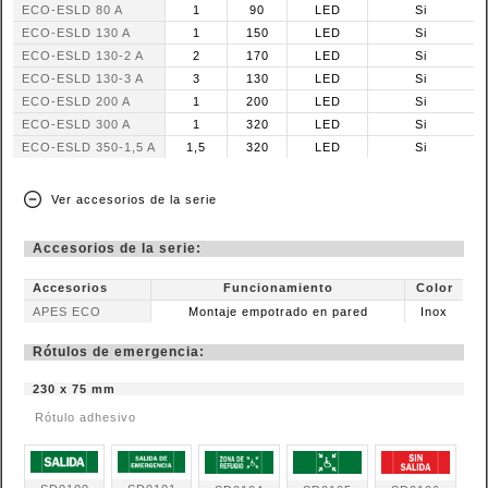
ECO-ESLD 80 A
1
90
LED
Si
ECO-ESLD 130 A
1
150
LED
Si
ECO-ESLD 130-2 A
2
170
LED
Si
ECO-ESLD 130-3 A
3
130
LED
Si
ECO-ESLD 200 A
1
200
LED
Si
ECO-ESLD 300 A
1
320
LED
Si
ECO-ESLD 350-1,5 A
1,5
320
LED
Si
Ver accesorios de la serie
Accesorios de la serie:
Accesorios
Funcionamiento
Color
APES ECO
Montaje empotrado en pared
Inox
Rótulos de emergencia:
230 x 75 mm
Rótulo adhesivo