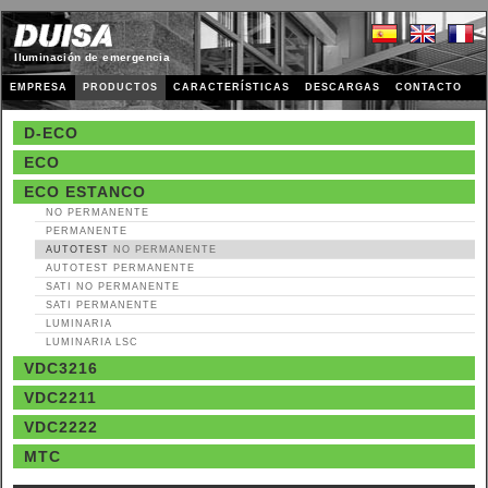
Iluminación de emergencia
EMPRESA
PRODUCTOS
CARACTERÍSTICAS
DESCARGAS
CONTACTO
D-ECO
ECO
ECO ESTANCO
NO PERMANENTE
PERMANENTE
AUTOTEST
NO PERMANENTE
AUTOTEST PERMANENTE
SATI
NO PERMANENTE
SATI PERMANENTE
LUMINARIA
LUMINARIA LSC
VDC3216
VDC2211
VDC2222
MTC