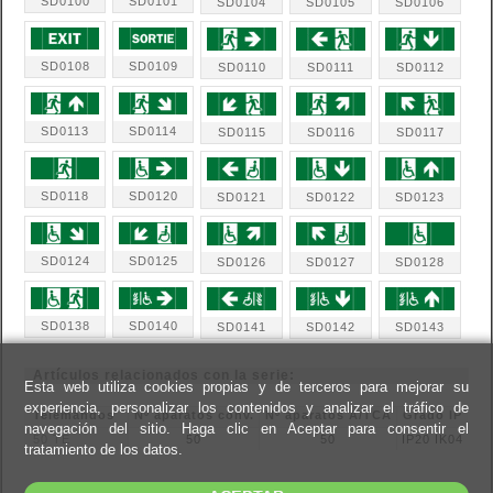
SD0100
SD0101
SD0104
SD0105
SD0106
SD0108
SD0109
SD0110
SD0111
SD0112
SD0113
SD0114
SD0115
SD0116
SD0117
SD0118
SD0120
SD0121
SD0122
SD0123
SD0124
SD0125
SD0126
SD0127
SD0128
SD0138
SD0140
SD0141
SD0142
SD0143
Artículos relacionados con la serie:
Esta web utiliza cookies propias y de terceros para mejorar su
experiencia, personalizar los contenidos y analizar el tráfico de
Telemandos
Nº aparatos conv.
Nº aparatos A/TCA
Grado IP
navegación del sitio. Haga clic en Aceptar para consentir el
50 TE
50
50
IP20 IK04
tratamiento de los datos.